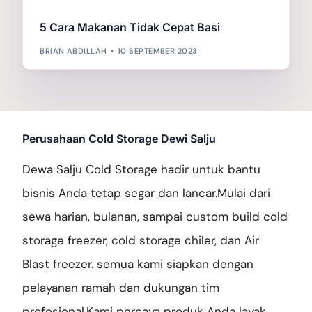
5 Cara Makanan Tidak Cepat Basi
Galery Project
BRIAN ABDILLAH
10 SEPTEMBER 2023
Berita
Perusahaan Cold Storage Dewi Salju
Dewa Salju Cold Storage hadir untuk bantu
Hubungi Kami
bisnis Anda tetap segar dan lancar.Mulai dari
sewa harian, bulanan, sampai custom build cold
storage freezer, cold storage chiler, dan Air
Blast freezer. semua kami siapkan dengan
pelayanan ramah dan dukungan tim
profesional.Kami percaya produk Anda layak