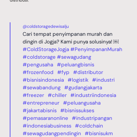
@coldstoragedewisalju
Cari tempat penyimpanan murah dan
dingin di Jogja? Kami punya solusinya! ￼
#ColdStorageJogja
#PenyimpananMurah
#coldstorage
#sewagudang
#pengusaha
#peluangbisnis
#frozenfood
#fyp
#distributor
#bisnisindonesia
#logistik
#industri
#sewabandung
#gudangjakarta
#freezer
#chiller
#industriindonesia
#entrepreneur
#peluangusaha
#jakartabisnis
#bisnissukses
#pemasaranonline
#industripangan
#indonesiabusiness
#coldchain
#sewagudangpendingin
#bisnisukm