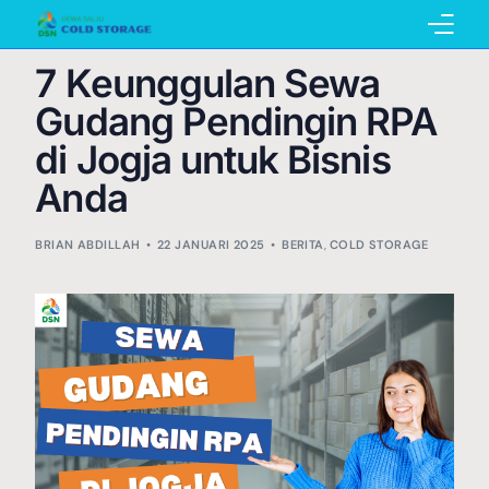
7 Keunggulan Sewa
Home
Gudang Pendingin RPA
di Jogja untuk Bisnis
Anda
Pembuatan Cold Storage
BRIAN ABDILLAH
22 JANUARI 2025
BERITA
,
COLD STORAGE
Penyewaan Cold Storage
Katalog