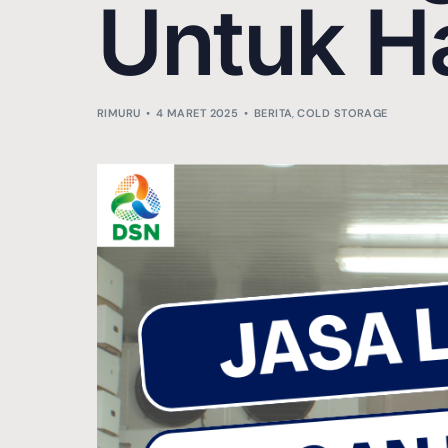
Untuk Ha
RIMURU
4 MARET 2025
BERITA
,
COLD STORAGE