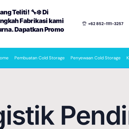
ng Teliti! 🔧❄️ Di
angkah Fabrikasi kami
+62 852-1111-3257
urna. Dapatkan Promo
ome
Pembuatan Cold Storage
Penyewaan Cold Storage
K
istik Pend