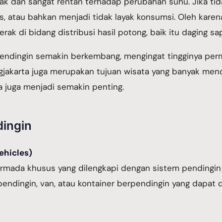
ak dan sangat rentan terhadap perubahan suhu. Jika ti
s, atau bahkan menjadi tidak layak konsumsi. Oleh kare
rak di bidang distribusi hasil potong, baik itu daging sap
k pendingin semakin berkembang, mengingat tingginya pe
Jogjakarta juga merupakan tujuan wisata yang banyak men
ta juga menjadi semakin penting.
dingin
ehicles)
armada khusus yang dilengkapi dengan sistem pendingi
rpendingin, van, atau kontainer berpendingin yang dapat