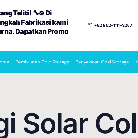
ng Teliti! 🔧❄️ Di
angkah Fabrikasi kami
+62 852-1111-3257
urna. Dapatkan Promo
ome
Pembuatan Cold Storage
Penyewaan Cold Storage
K
i Solar Co