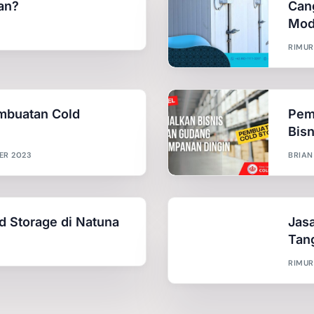
an?
Can
Mod
RIMUR
embuatan Cold
Pem
a
Bis
ER 2023
BRIAN
d Storage di Natuna
Jas
Tan
RIMUR