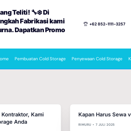
ng Teliti! 🔧❄️ Di
angkah Fabrikasi kami
+62 852-1111-3257
urna. Dapatkan Promo
ome
Pembuatan Cold Storage
Penyewaan Cold Storage
K
Kontraktor, Kami
Kapan Harus Sewa vs
torage Anda
RIMURU
7 JULI 2025