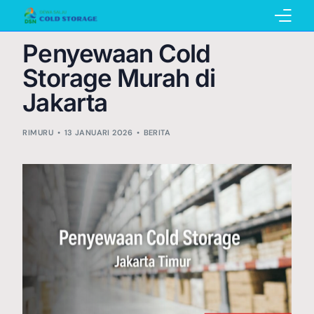
Penyewaan Cold
Home
Storage Murah di
Jakarta
RIMURU
Pembuatan Cold Storage
13 JANUARI 2026
BERITA
Penyewaan Cold Storage
Katalog