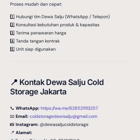
Proses mudah dan cepat:
1️⃣ Hubungi tim Dewa Salju (WhatsApp / Telepon)
2️⃣ Konsultasi kebutuhan produk & kapasitas
3️⃣ Terima penawaran harga
4️⃣ Tanda tangan kontrak
5️⃣ Unit siap digunakan
📍 Kontak Dewa Salju Cold
Storage Jakarta
📞
WhatsApp:
https://wa.me/6285211113257
📧
Email:
coldstoragedewisalju@gmail.com
📸
Instagram:
@dewasaljucoldstorage
📍
Alamat: