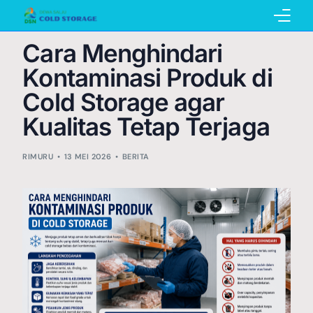
Cara Menghindari
Home
Kontaminasi Produk di
Cold Storage agar
Kualitas Tetap Terjaga
Pembuatan Cold Storage
RIMURU
13 MEI 2026
BERITA
Penyewaan Cold Storage
Katalog