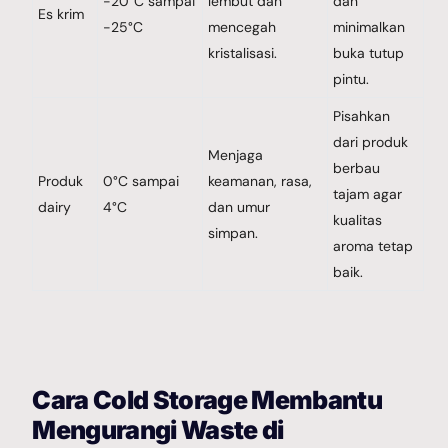
-20°C sampai
lembut dan
dan
Es krim
-25°C
mencegah
minimalkan
kristalisasi.
buka tutup
pintu.
Pisahkan
dari produk
Menjaga
berbau
Produk
0°C sampai
keamanan, rasa,
tajam agar
dairy
4°C
dan umur
kualitas
simpan.
aroma tetap
baik.
Cara Cold Storage Membantu
Mengurangi Waste di