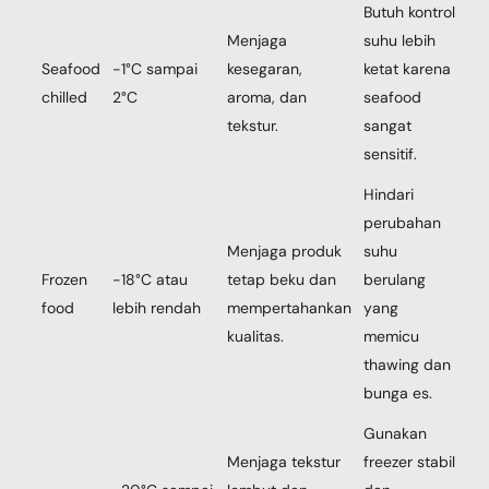
Butuh kontrol
Menjaga
suhu lebih
Seafood
-1°C sampai
kesegaran,
ketat karena
chilled
2°C
aroma, dan
seafood
tekstur.
sangat
sensitif.
Hindari
perubahan
Menjaga produk
suhu
Frozen
-18°C atau
tetap beku dan
berulang
food
lebih rendah
mempertahankan
yang
kualitas.
memicu
thawing dan
bunga es.
Gunakan
Menjaga tekstur
freezer stabil