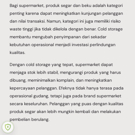
Bagi supermarket, produk segar dan beku adalah kategori
penting karena dapat meningkatkan kunjungan pelanggan
dan nilai transaksi. Namun, kategori ini juga memiliki risiko
waste tinggi jika tidak dikelola dengan benar. Cold storage
membantu mengubah penyimpanan dari sekadar
kebutuhan operasional menjadi investasi perlindungan
kualitas.
Dengan cold storage yang tepat, supermarket dapat
menjaga stok lebih stabil, mengurangi produk yang harus
dibuang, meminimalkan komplain, dan meningkatkan
kepercayaan pelanggan. Efeknya tidak hanya terasa pada
operasional gudang, tetapi juga pada brand supermarket
Cold Storage Dewi Salju
secara keseluruhan. Pelanggan yang puas dengan kualitas
Kami Menyediakan Cold Storage / Gudang Pendingin, untuk Freezer,
produk segar akan lebih mungkin kembali dan melakukan
Chiller, Air Blast Freezer, Cold Room, Clean Room, Walk in Freezer,
pembelian berulang.
Walk in Chiller, Murah di Jakarta