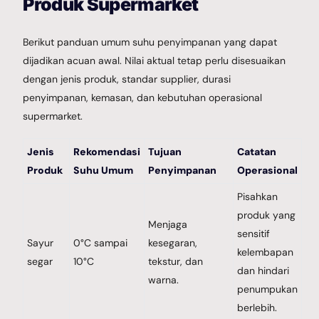
Produk Supermarket
Berikut panduan umum suhu penyimpanan yang dapat
dijadikan acuan awal. Nilai aktual tetap perlu disesuaikan
dengan jenis produk, standar supplier, durasi
penyimpanan, kemasan, dan kebutuhan operasional
supermarket.
Jenis
Rekomendasi
Tujuan
Catatan
Produk
Suhu Umum
Penyimpanan
Operasional
Pisahkan
produk yang
Menjaga
sensitif
Sayur
0°C sampai
kesegaran,
kelembapan
segar
10°C
tekstur, dan
dan hindari
warna.
penumpukan
berlebih.