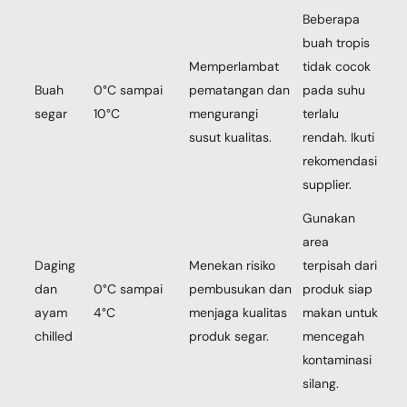
Beberapa
buah tropis
Memperlambat
tidak cocok
Buah
0°C sampai
pematangan dan
pada suhu
segar
10°C
mengurangi
terlalu
susut kualitas.
rendah. Ikuti
rekomendasi
supplier.
Gunakan
area
Daging
Menekan risiko
terpisah dari
dan
0°C sampai
pembusukan dan
produk siap
ayam
4°C
menjaga kualitas
makan untuk
chilled
produk segar.
mencegah
kontaminasi
silang.