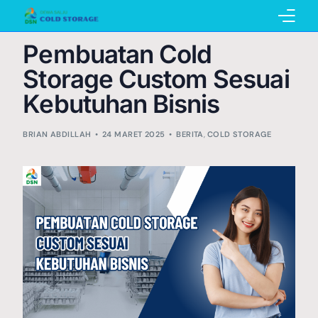
Pembuatan Cold
Home
Storage Custom Sesuai
Kebutuhan Bisnis
BRIAN ABDILLAH
Pembuatan Cold Storage
24 MARET 2025
BERITA
,
COLD STORAGE
Penyewaan Cold Storage
Katalog