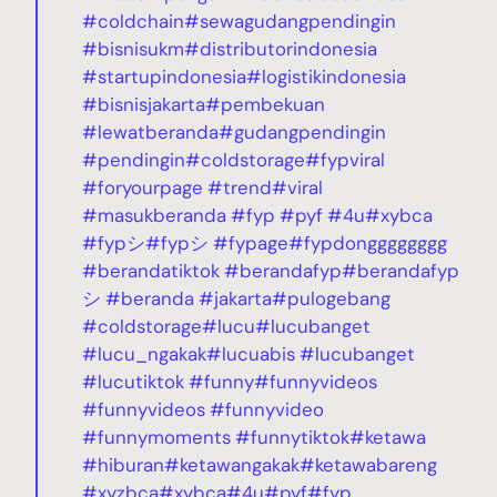
#coldchain
#sewagudangpendingin
#bisnisukm
#distributorindonesia
#startupindonesia
#logistikindonesia
#bisnisjakarta
#pembekuan
#lewatberanda
#gudangpendingin
#pendingin
#coldstorage
#fypviral
#foryourpage
#trend
#viral
#masukberanda
#fyp
#pyf
#4u
#xybca
#fypシ
#fypシ
#fypage
#fypdongggggggg
#berandatiktok
#berandafyp
#berandafyp
シ
#beranda
#jakarta
#pulogebang
#coldstorage
#lucu
#lucubanget
#lucu_ngakak
#lucuabis
#lucubanget
#lucutiktok
#funny
#funnyvideos
#funnyvideos
#funnyvideo
#funnymoments
#funnytiktok
#ketawa
#hiburan
#ketawangakak
#ketawabareng
#xyzbca
#xybca
#4u
#pyf
#fyp