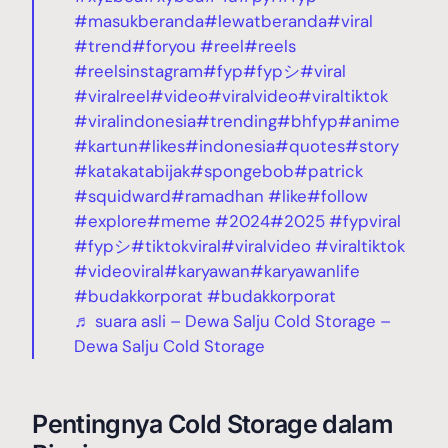
#masukberanda
#lewatberanda
#viral
#trend
#foryou
#reel
#reels
#reelsinstagram
#fyp
#fypシ
#viral
#viralreel
#video
#viralvideo
#viraltiktok
#viralindonesia
#trending
#bhfyp
#anime
#kartun
#likes
#indonesia
#quotes
#story
#katakatabijak
#spongebob
#patrick
#squidward
#ramadhan
#like
#follow
#explore
#meme
#2024
#2025
#fypviral
#fypシ
#tiktokviral
#viralvideo
#viraltiktok
#videoviral
#karyawan
#karyawanlife
#budakkorporat
#budakkorporat
♬ suara asli – Dewa Salju Cold Storage –
Dewa Salju Cold Storage
Pentingnya Cold Storage dalam