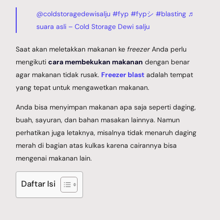
@coldstoragedewisalju
#fyp
#fypシ
#blasting
♬
Galery Project
suara asli – Cold Storage Dewi salju
Saat akan meletakkan makanan ke
freezer
Anda perlu
mengikuti
cara membekukan makanan
dengan benar
Berita
agar makanan tidak rusak.
Freezer blast
adalah tempat
yang tepat untuk mengawetkan makanan.
Anda bisa menyimpan makanan apa saja seperti daging,
Hubungi Kami
buah, sayuran, dan bahan masakan lainnya. Namun
perhatikan juga letaknya, misalnya tidak menaruh daging
merah di bagian atas kulkas karena cairannya bisa
mengenai makanan lain.
Daftar Isi