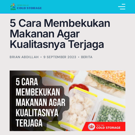
5 Cara Membekukan
Home
Makanan Agar
Kualitasnya Terjaga
BRIAN ABDILLAH
Pembuatan Cold Storage
9 SEPTEMBER 2023
BERITA
Penyewaan Cold Storage
Katalog