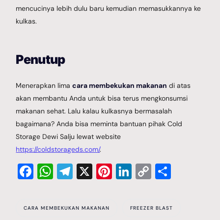
mencucinya lebih dulu baru kemudian memasukkannya ke
kulkas.
Penutup
Menerapkan lima
cara membekukan makanan
di atas
akan membantu Anda untuk bisa terus mengkonsumsi
makanan sehat. Lalu kalau kulkasnya bermasalah
bagaimana? Anda bisa meminta bantuan pihak Cold
Storage Dewi Salju lewat website
https://coldstorageds.com/
.
Facebook
WhatsApp
Telegram
X
Pinterest
LinkedIn
Copy
Share
Link
CARA MEMBEKUKAN MAKANAN
FREEZER BLAST